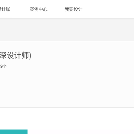
设计咖
案例中心
我要设计
深设计师)
例
9
个