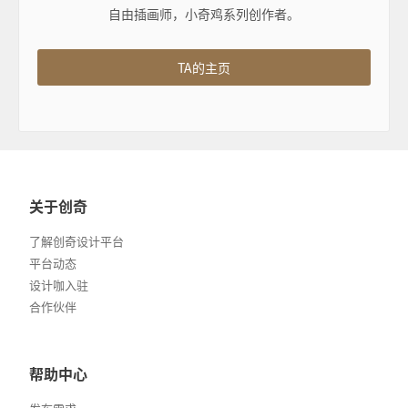
自由插画师，小奇鸡系列创作者。
TA的主页
关于创奇
了解创奇设计平台
平台动态
设计咖入驻
合作伙伴
帮助中心