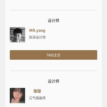
设计师
MR.yang
资深设计师
TA的主页
设计师
璇璇
元气插画师