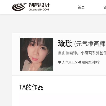
首页
璇璇
(元气插画师
自由插画师，小奇鸡系列创
人气 8115
服务案例
9
个
TA的作品